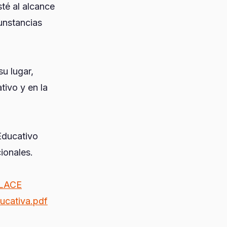
té al alcance
unstancias
su lugar,
tivo y en la
Educativo
ionales.
LACE
ducativa.pdf