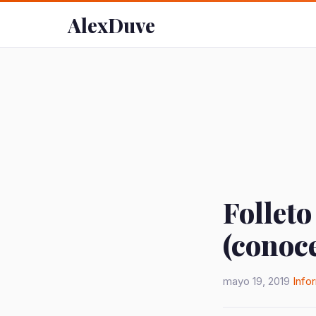
AlexDuve
Folleto
(conoc
mayo 19, 2019
Info