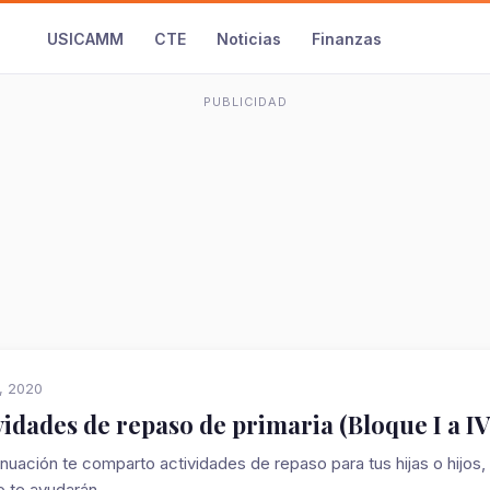
USICAMM
CTE
Noticias
Finanzas
PUBLICIDAD
2, 2020
vidades de repaso de primaria (Bloque I a I
inuación te comparto actividades de repaso para tus hijas o hijos,
 te ayudarán...