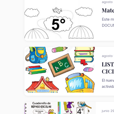
agosto 
Mate
Este m
DOCUM
agosto 
LIS
CICL
El nuev
activi
junio 2