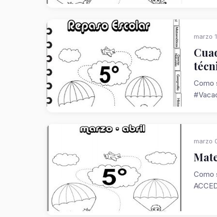
marzo 1
Cuad
técn
Como s
#Vacac
marzo 0
Mate
Como s
ACCED