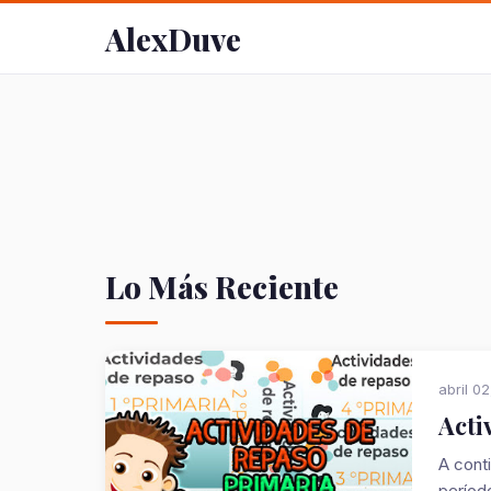
AlexDuve
Lo Más Reciente
abril 0
Acti
A cont
período