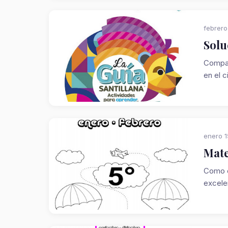
febrero
Solu
Compar
en el c
enero 1
Mate
Como c
excelen