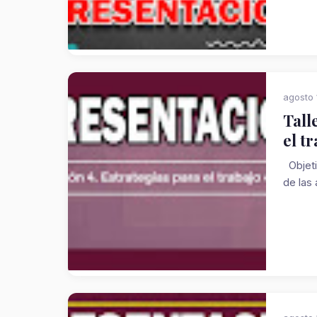
agosto 
Tall
el t
Objeti
de las 