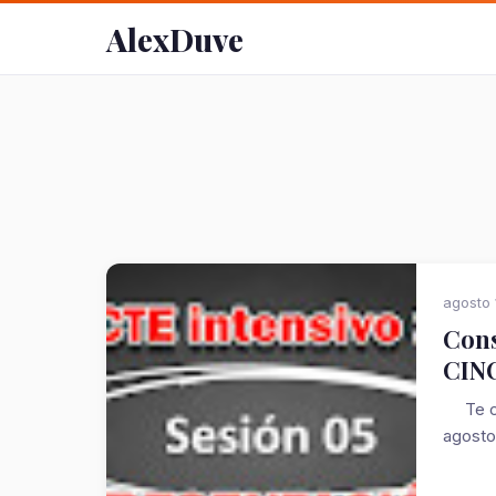
AlexDuve
agosto 
Cons
CIN
Te com
agosto 