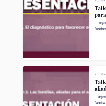
agosto 
Tall
para
Objeti
fundam
agosto 
Tall
alia
Objeti
familia