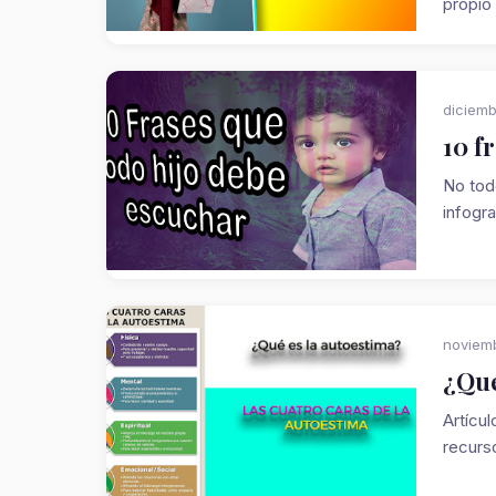
propio 
diciemb
10 f
No tod
infogra
noviemb
¿Qué
Artícu
recurso