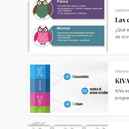
septiem
Las 
¿Qué e
de sí m
febrero
KIVA
KiVa es
progra