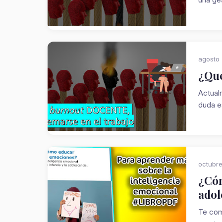
agosto
¿Qué
Actual
duda e
octubre
¿Cóm
adol
Te com