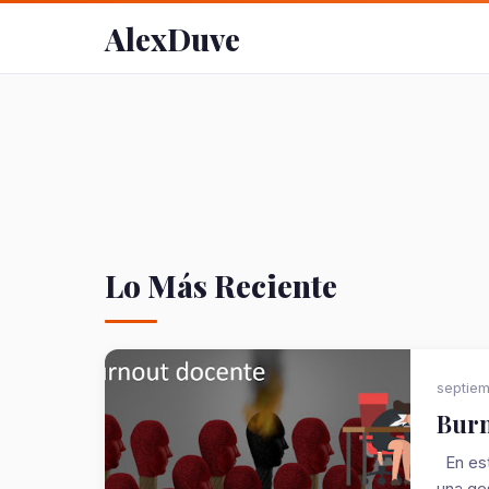
AlexDuve
Lo Más Reciente
septiem
Burn
En est
una ges