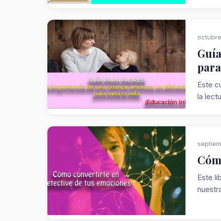
octubre
Guía
para
Este c
la lect
septiem
Cómo
Este l
nuestra