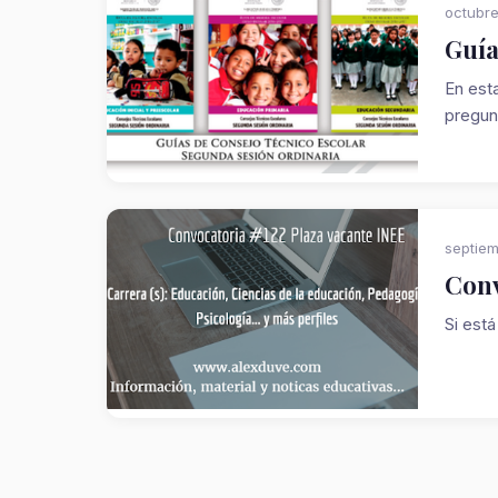
octubre
Guía
En est
pregunt
septiem
Conv
Si está