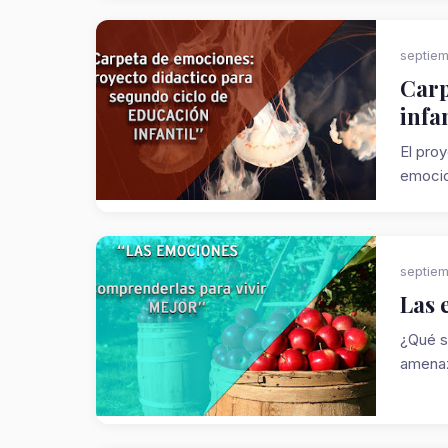
septiem
Carp
infa
El pro
emocion
septiem
Las 
¿Qué s
amenaza