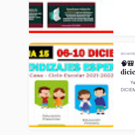
diciemb
🧠🎒
dici
Ya pue
DICIEM