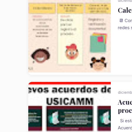
diciemb
Cale
📆 Con
redes s
diciemb
Acue
proc
Si est
Acuerd