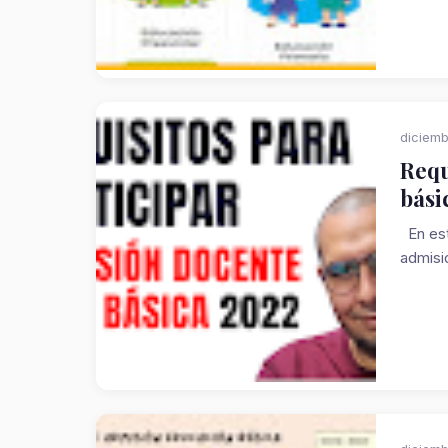
diciemb
Requ
bási
En est
admisió