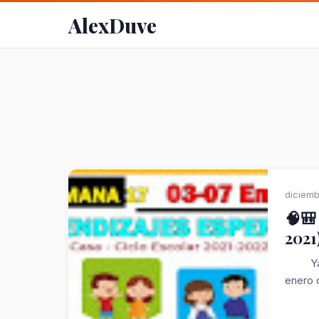
AlexDuve
diciemb
🧠🎒
2021
Ya pue
enero d