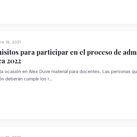
re 19, 2021
isitos para participar en el proceso de ad
ca 2022
a ocasión en Alex Duve material para docentes. Las personas qu
n deberán cumplir los r...