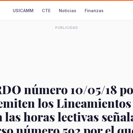
USICAMM
CTE
Noticias
Finanzas
PUBLICIDAD
O número 10/05/18 por
 emiten los Lineamientos
a las horas lectivas seña
rso número 592 por el qu