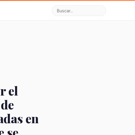
 el
 de
ladas en
e se