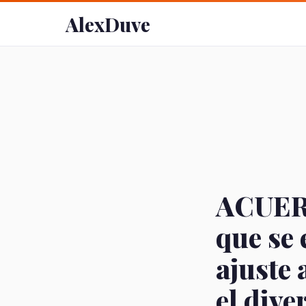
AlexDuve
ACUERD
que se
ajuste 
el dive