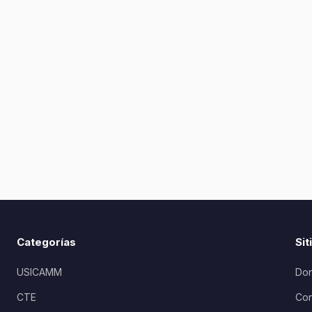
Categorías
Sit
USICAMM
Don
CTE
Con