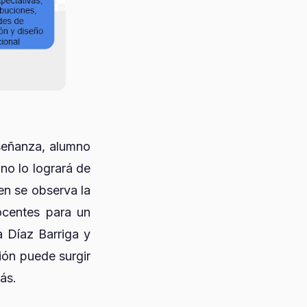
nseñanza, alumno
no lo logrará de
en se observa la
docentes para un
a Díaz Barriga y
ión puede surgir
ás.