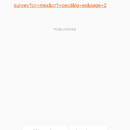
survey?cr=mex&cr1=oecd&lg=es&page=2
PUBLICIDAD