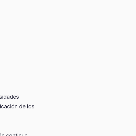
rsidades
icación de los
ón continua