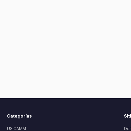
Categorías
Sit
USICAMM
Don