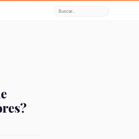
de
ores?