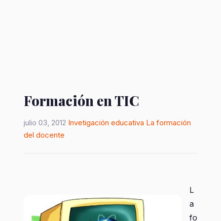
Formación en TIC
julio 03, 2012
Invetigación educativa
La formación
del docente
L
a
fo