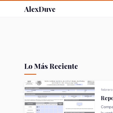
AlexDuve
Lo Más Reciente
febrero
Repo
Compar
la vent