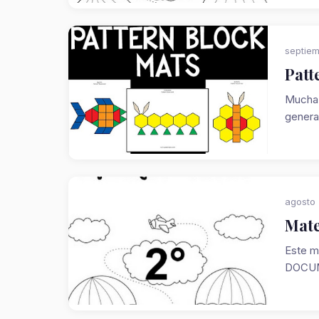
septiem
Patt
Mucha 
genera
agosto 
Mate
Este m
DOCUM