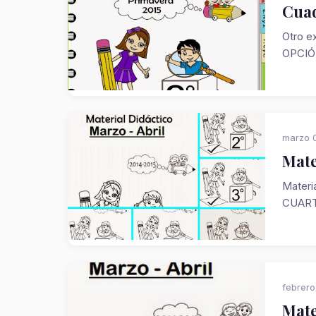
Cuad
Otro e
OPCIÓN
marzo 0
Mate
Materi
CUART
febrero
Mate