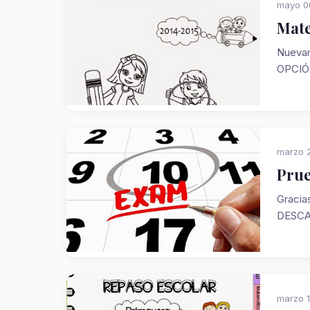
mayo 0
Mate
Nuevam
OPCIÓN
marzo 2
Prue
Gracia
DESCA
marzo 1