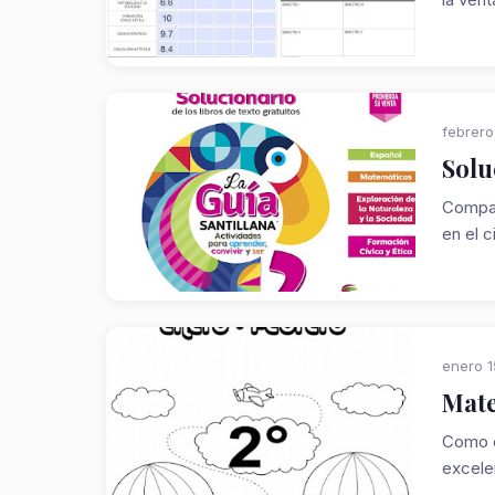
febrero
Solu
Compar
en el c
enero 1
Mate
Como c
excelen