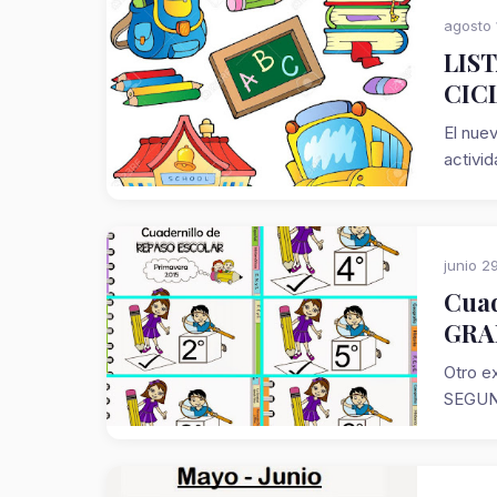
agosto 
LIS
CICL
El nuev
activi
junio 2
Cuad
GRA
Otro e
SEGUN