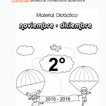
Chihuhua
bimestral noviembre diciembre