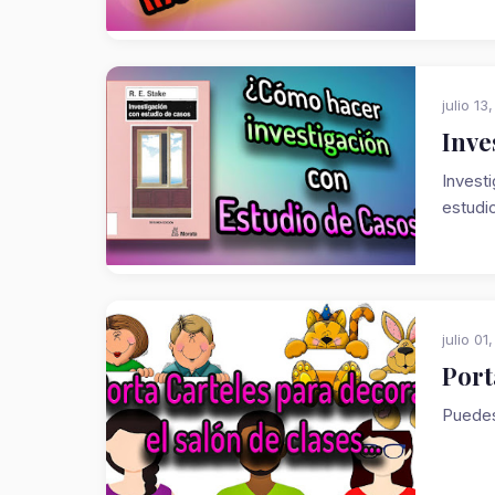
julio 13
Inve
Invest
estudio
julio 01
Port
Puedes 