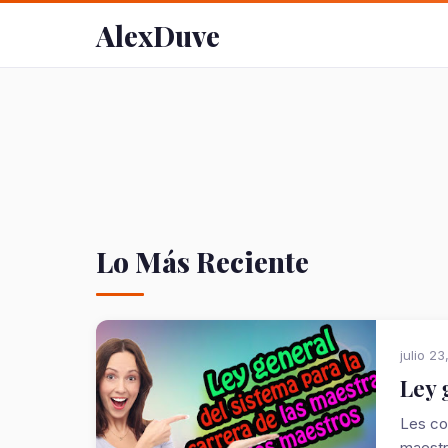
AlexDuve
Lo Más Reciente
julio 23
Ley 
Les co
maestr