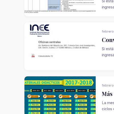
Si está
ingresar
febrero
Conv
Si está
ingresar
febrero
Más 
La mes
ciclos 