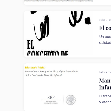
febrero
El c
Un bue
calida
febrero
Manu
Infa
El tra
y atenc