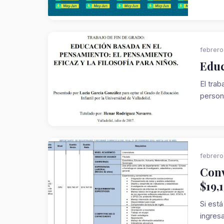
febrero
Educ
El tra
person
febrero
Conv
$19,1
Si está
ingresar