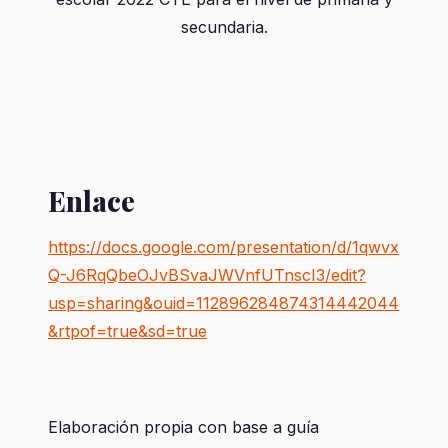
secundaria.
Enlace
https://docs.google.com/presentation/d/1qwvx
Q-J6RqQbeOJvBSvaJWVnfUTnscI3/edit?
usp=sharing&ouid=112896284874314442044
&rtpof=true&sd=true
Elaboración propia con base a guía