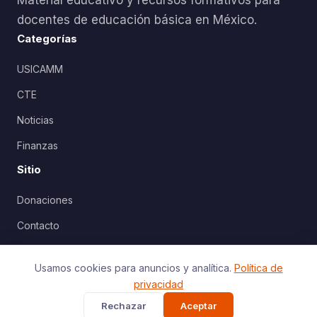
Material educativo y recursos formativos para
docentes de educación básica en México.
Categorías
USICAMM
CTE
Noticias
Finanzas
Sitio
Donaciones
Contacto
Política de Privacidad
Usamos cookies para anuncios y analítica.
Política de
privacidad
Rechazar
Aceptar
© 2026 AlexDuve. Todos los derechos reservados.