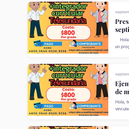
septiem
Pres
sept
Hola, 
un prog
septiem
Ejem
de m
Hola, 
vincula