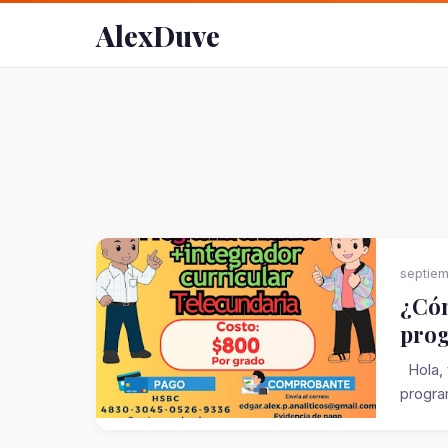
AlexDuve
septiem
¿Cóm
prog
Hola, 
program