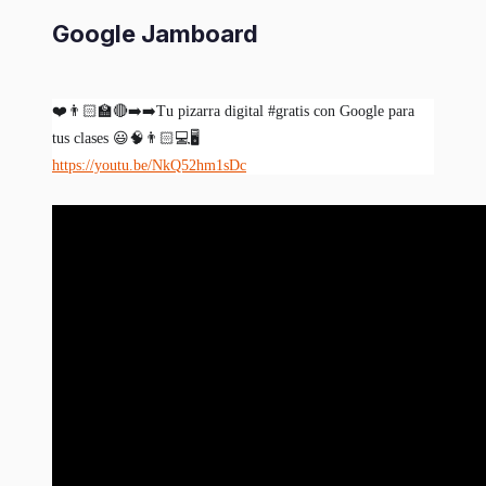
Google Jamboard
❤
👨🏻
🏫🔴➡
➡
️Tu pizarra digital #gratis con Google para
😃🧠👨🏻
💻🖥
tus clases
https://youtu.be/NkQ52hm1sDc