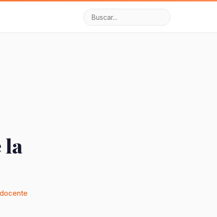
 la
 docente