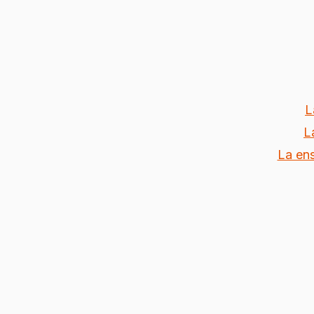
L
L
La ens