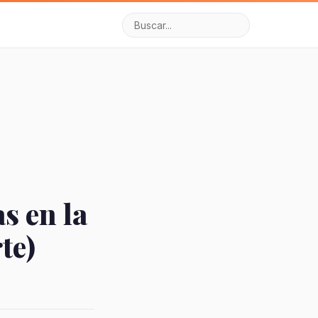
s en la
te)