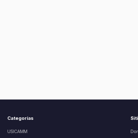
Categorías
Sit
USICAMM
Don