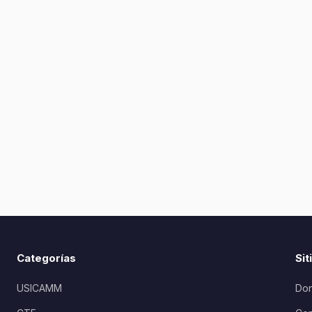
Categorías
Sit
USICAMM
Don