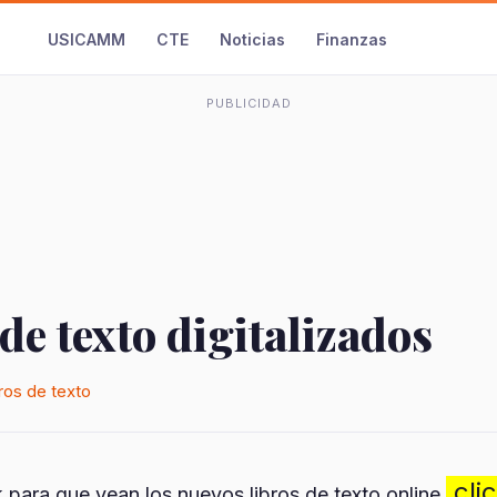
USICAMM
CTE
Noticias
Finanzas
PUBLICIDAD
de texto digitalizados
ros de texto
clic
k para que vean los nuevos libros de texto online