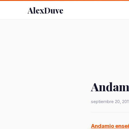
AlexDuve
Andami
septiembre 20, 201
Andamio enseñ