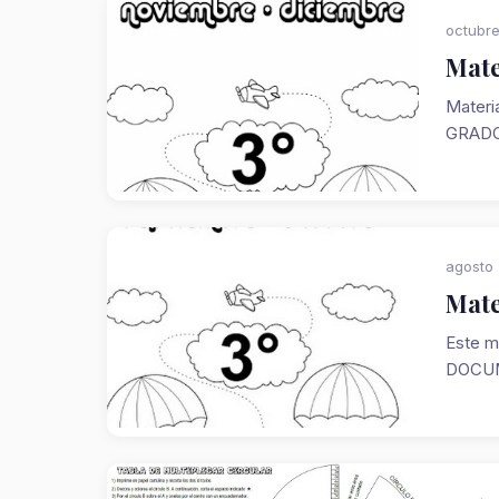
octubre
Mate
Materi
GRADO
agosto 
Mate
Este m
DOCUM