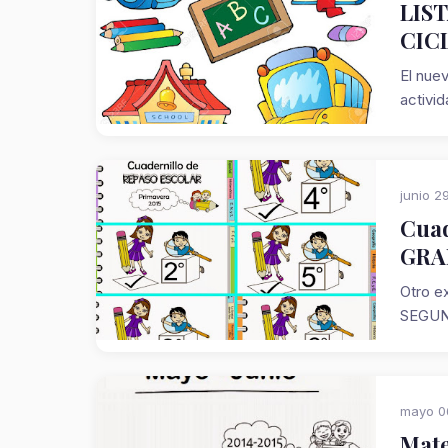
LIS
CICL
El nuev
activi
junio 2
Cuad
GRA
Otro e
SEGUN
mayo 0
Mate