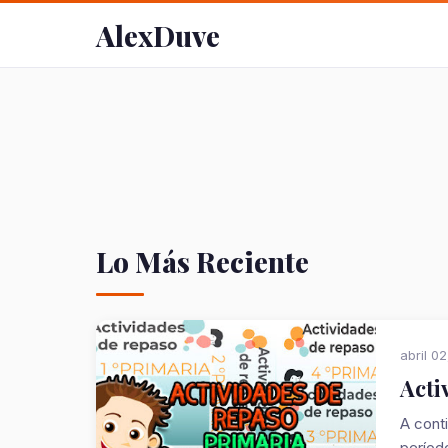
AlexDuve
Lo Más Reciente
abril 0
Acti
A cont
período