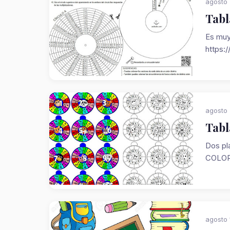
agosto 
Tabl
Es muy
https:/
agosto 
Tabl
Dos pla
COLOR
agosto 