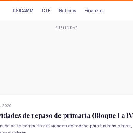
USICAMM
CTE
Noticias
Finanzas
PUBLICIDAD
2, 2020
vidades de repaso de primaria (Bloque I a I
inuación te comparto actividades de repaso para tus hijas o hijos,
 te ayudarán...