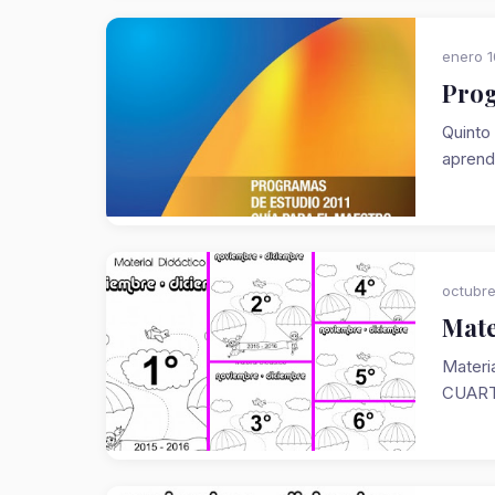
enero 1
Prog
Quinto
aprendi
octubre
Mate
Materi
CUART