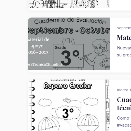
septiem
Mate
Nuevam
su pro
marzo 1
Cuad
técn
Como s
#vacac