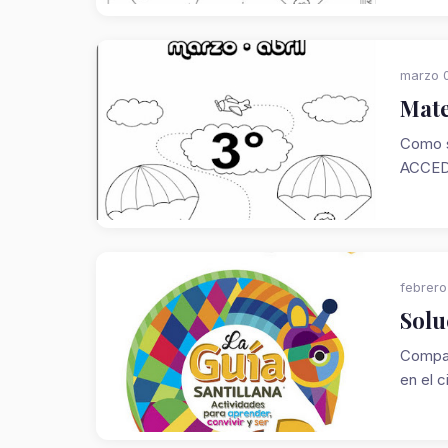
marzo 0
Mate
Como s
ACCED
febrero
Solu
Compar
en el c