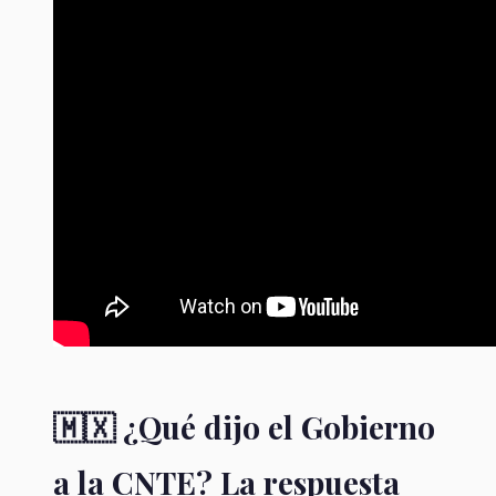
🇲🇽 ¿Qué dijo el Gobierno
a la CNTE? La respuesta