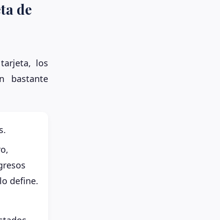
eta de
arjeta, los
n bastante
s.
ro,
ngresos
o define.
stados