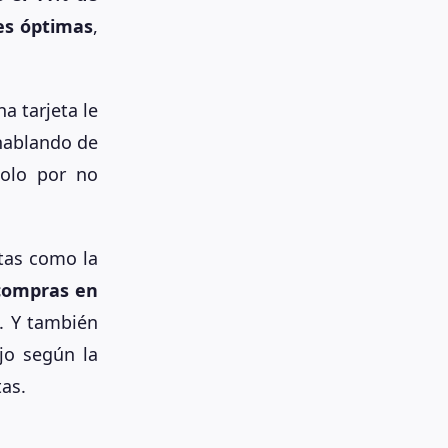
nes óptimas
,
a tarjeta le
hablando de
olo por no
tas como la
 compras en
. Y también
jo según la
tas.