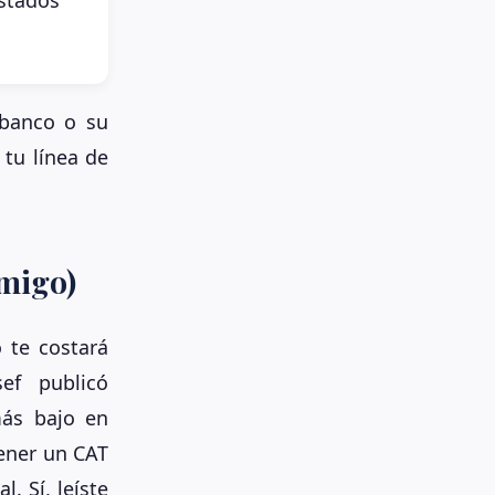
banco o su
 tu línea de
emigo)
 te costará
ef publicó
más bajo en
tener un CAT
 Sí, leíste