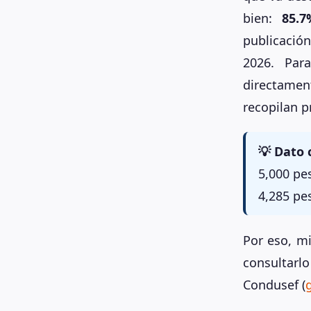
bien:
85.7
publicación
2026. Par
directamen
recopilan 
💡 Dato 
5,000 pe
4,285 pes
Por eso, m
consultarl
Condusef (