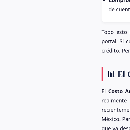
de cuent
Todo esto
portal. Si 
crédito. Per
📊 El
El
Costo An
realmente
recienteme
México. Par
que va des