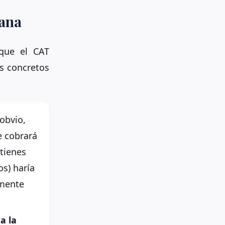
mana
 que el CAT
s concretos
obvio,
e cobrará
 tienes
s) haría
emente
a la