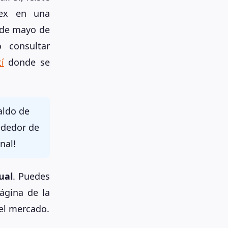
ex en una
1 de mayo de
 consultar
í
donde se
aldo de
ededor de
nal!
ual
. Puedes
ágina de la
del mercado.