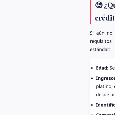
🧐 ¿Qu
crédit
Si aún no 
requisito
estándar:
Edad:
Se
Ingreso
platino, 
desde un
Identific
Comprob