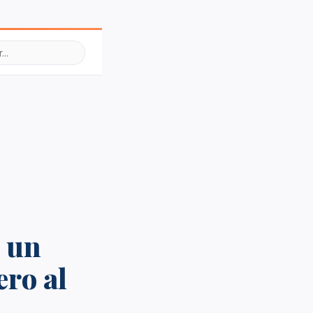
o un
ero al