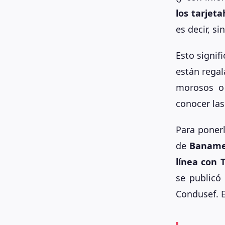
los tarjet
es decir, s
Esto signif
están rega
morosos o
conocer las
Para poner
de
Banam
línea con T
se publicó
Condusef. E