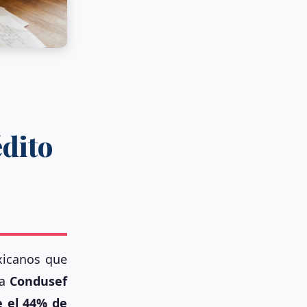
édito
xicanos que
la
Condusef
 el 44% de