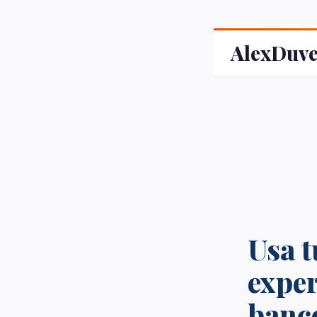
AlexDuv
Usa t
exper
banc