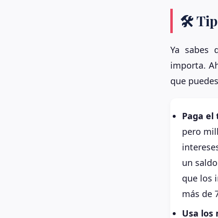
🛠️ T
Ya sabes q
importa. A
que puedes
Paga el 
pero mil
interese
un saldo
que los 
más de 7
Usa los 