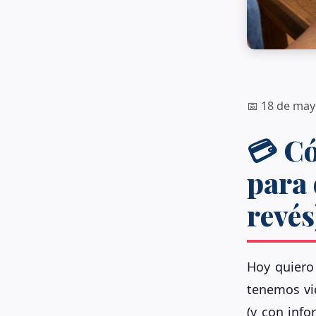
📅 18 de may
💳 Có
para 
revés
Hoy quiero
tenemos vid
(y con info