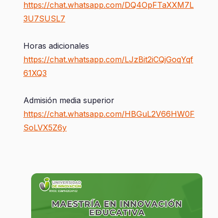
https://chat.whatsapp.com/DQ4OpFTaXXM7L
3U7SUSL7
Horas adicionales
https://chat.whatsapp.com/LJzBit2iCQjGoqYqf
61XQ3
Admisión media superior
https://chat.whatsapp.com/HBGuL2V66HW0F
SoLVX5Z6y