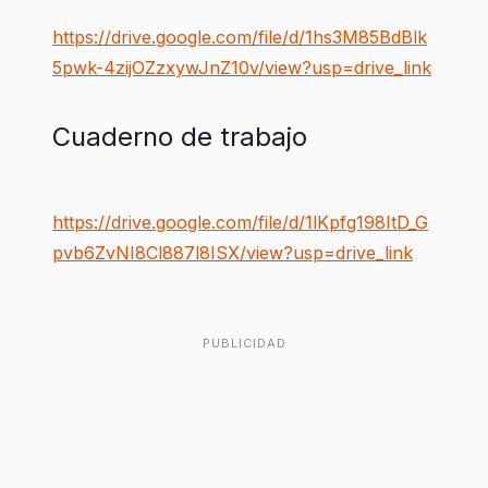
https://drive.google.com/file/d/1hs3M85BdBlk
5pwk-4zijOZzxywJnZ10v/view?usp=drive_link
Cuaderno de trabajo
https://drive.google.com/file/d/1lKpfg198ItD_G
pvb6ZvNI8Cl887l8ISX/view?usp=drive_link
PUBLICIDAD