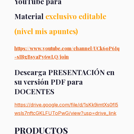
YouTube para
Material
exclusivo editable
(nivel mis apuntes)
https://www.youtube.com/channel/UCk6oP6Iq
-sIRgBsyaPy6wLQ/join
Descarga PRESENTACIÓN en
su versión PDF para
DOCENTES
https://drive.google.com/file/d/1sKk9imtXs0fl5
wsls7nftcGKLFUToPwG/view?usp=drive_link
PRODUCTOS