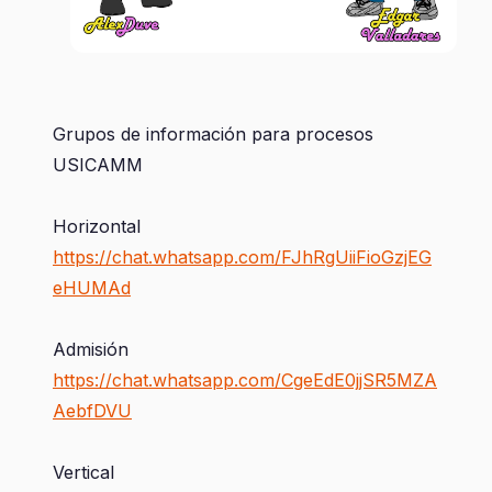
Grupos de información para procesos
USICAMM
Horizontal
https://chat.whatsapp.com/FJhRgUiiFioGzjEG
eHUMAd
Admisión
https://chat.whatsapp.com/CgeEdE0jjSR5MZA
AebfDVU
Vertical