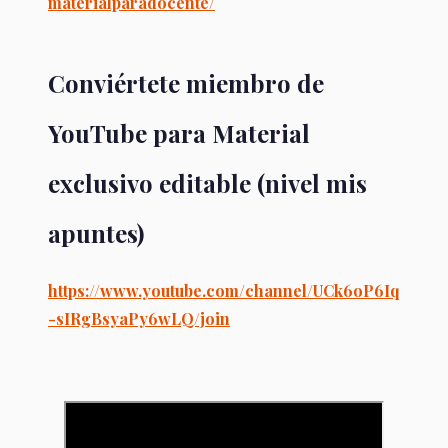
materialparadocente/
Conviértete miembro de
YouTube para Material
exclusivo editable (nivel mis
apuntes)
https://www.youtube.com/channel/UCk6oP6Iq
-sIRgBsyaPy6wLQ/join