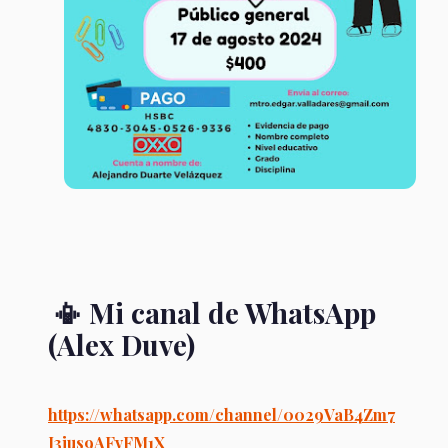
📳 Mi canal de WhatsApp
(Alex Duve)
https://whatsapp.com/channel/0029VaB4Zm7
J3jus9AFvFM1X