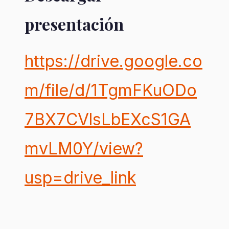
presentación
https://drive.google.co
m/file/d/1TgmFKuODo
7BX7CVlsLbEXcS1GA
mvLM0Y/view?
usp=drive_link