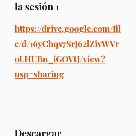
la sesión 1
https://drive.google.com/fil
e/d/16yChqs7SrJ62lZivWVr
oLHUBn_iGOVtJ/view?
usp=sharing
Descargar