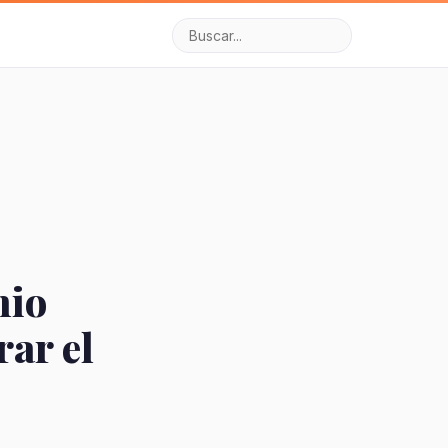
nio
ar el