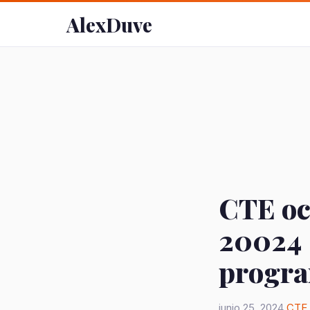
AlexDuve
CTE oc
20024 
progra
junio 25, 2024
CTE