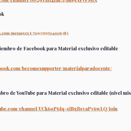
ok
ok.com/messages/t/7093579704006383
iembro de Facebook para Material exclusivo editable
ebook.com/becomesupporter/materialparadocente/
bro de YouTube para Material exclusivo editable (nivel mis
tube.com/channel/UCk6oP6Iq-sIRgBsyaPy6wLQ/join