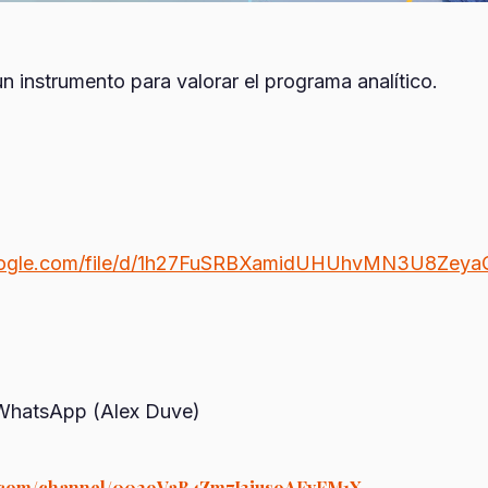
 instrumento para valorar el programa analítico.
.google.com/file/d/1h27FuSRBXamidUHUhvMN3U8Zey
 WhatsApp (Alex Duve)
p.com/channel/0029VaB4Zm7J3jus9AFvFM1X