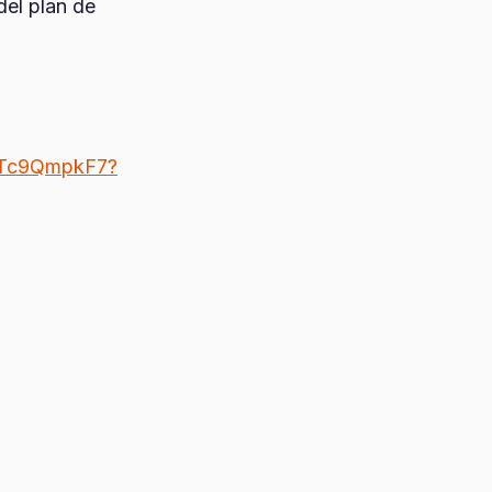
del plan de
NaTc9QmpkF7?