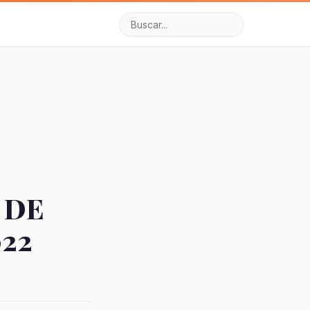
 DE
022