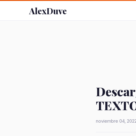
AlexDuve
Desca
TEXTO 
noviembre 04, 202