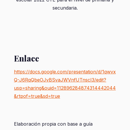
secundaria.
Enlace
https://docs.google.com/presentation/d/1qwvx
Q-J6RqQbeOJvBSvaJWVnfUTnscI3/edit?
usp=sharing&ouid=112896284874314442044
&rtpof=true&sd=true
Elaboración propia con base a guía