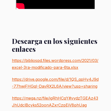
Descarga en los siguientes
enlaces
https://bibliospd.files.wordpress.com/2021/03/
excel-3ra-modificado-para-6ta.xlsx
https://drive.google.com/file/d/1QS_qpHy4J9d
-77hwjFHGqI-DavRX2L6A/view?usp=sharing
https://mega.nz/file/jgRhHCqY#vydzTGEAz43
JhUdclBcyks52oonAZxrCzpEjV8phUag