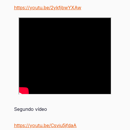
https://youtu.be/2ykfjbwYXAw
Segundo vídeo
https://youtu.be/Csviu5jfdaA