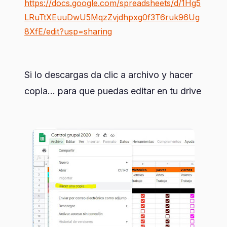
https://docs.google.com/spreadsheets/d/1Hg5
LRuTtXEuuDwU5MqzZvjdhpxg0f3T6ruk96Ug
8XfE/edit?usp=sharing
Si lo descargas da clic a archivo y hacer
copia... para que puedas editar en tu drive