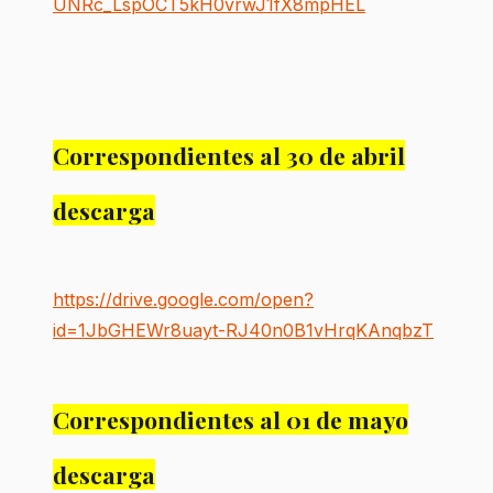
UNRc_LspOCT5kH0vrwJ1fX8mpHEL
Correspondientes al 30 de abril
descarga
https://drive.google.com/open?
id=1JbGHEWr8uayt-RJ40n0B1vHrqKAnqbzT
Correspondientes al 01 de mayo
descarga