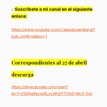
Suscríbete a mi canal en el siguiente
✅
enlace:
https://www.youtube.com/c/alexduveintegral?
sub_confirmation=1
Correspondientes al 27 de abril
descarga
https://drive.google.com/open?
id=1x21QNg9scIwl0_yLWn2YTOhQ-WcS-Gnt