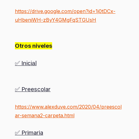
https://drive.google.com/open?id=1j0tDCx-
uHbeniWH-zByY4GMgFqSTGUsH
Otros niveles
✅ Inicial
Preescolar
✅
https://www.alexduve.com/2020/04/preescol
ar-semana2-carpeta.html
Primaria
✅