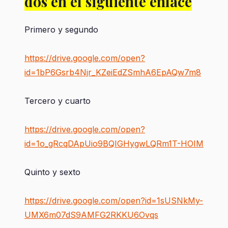
dos en el siguiente enlace
Primero y segundo
https://drive.google.com/open?
id=1bP6Gsrb4Njr_KZeiEdZSmhA6EpAQw7m8
Tercero y cuarto
https://drive.google.com/open?
id=1o_gRcqDApUio9BQIGHygwLQRm1T-HOIM
Quinto y sexto
https://drive.google.com/open?id=1sUSNkMy-
UMX6m07dS9AMFG2RKKU6Ovqs