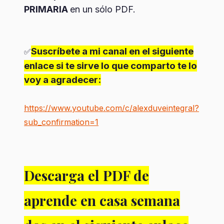
PRIMARIA
en un sólo PDF.
Suscríbete a mi canal en el siguiente
✅
enlace si te sirve lo que comparto te lo
voy a agradecer:
https://www.youtube.com/c/alexduveintegral?
sub_confirmation=1
Descarga el PDF de
aprende en casa semana