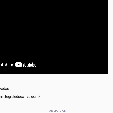
zadas

nintegraleducativa.com/
PUBLICIDAD