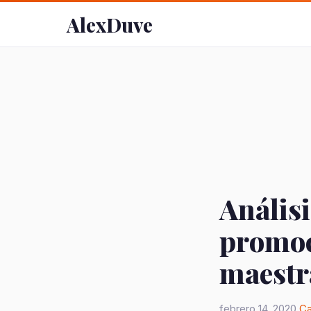
AlexDuve
Análisi
promoci
maestr
febrero 14, 2020
Ca