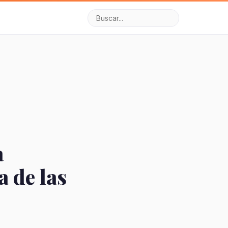
a
a de las