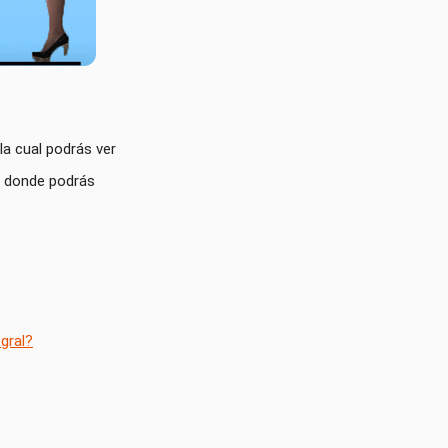
a cual podrás ver 
n donde podrás 
gral?