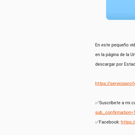
En este pequeño víd
en la página de la 
descargar por Estad
https://serviciopr
✅Suscríbete a mi can
sub_confirmation=
✅Facebook: 
https: