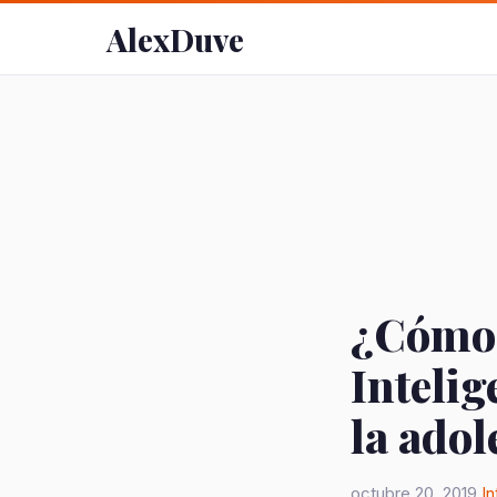
AlexDuve
¿Cómo 
Intelig
la adol
octubre 20, 2019
In