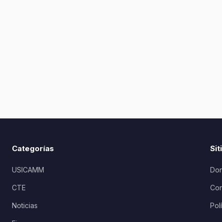
Categorías
Sit
USICAMM
Don
CTE
Con
Noticias
Pol