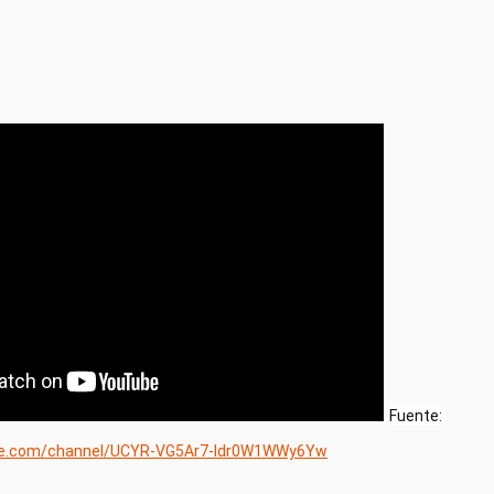
Fuente: 
be.com/channel/UCYR-VG5Ar7-Idr0W1WWy6Yw