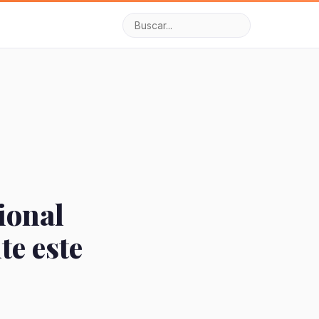
ional
te este