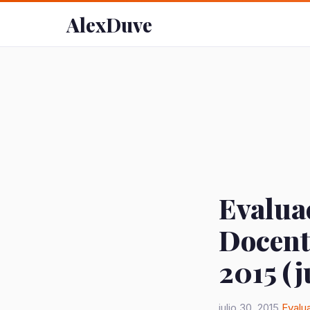
AlexDuve
Evaluac
Docente
2015 (
julio 30, 2015
Evalu