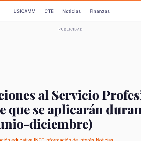
USICAMM
CTE
Noticias
Finanzas
PUBLICIDAD
iones al Servicio Profes
 que se aplicarán duran
junio-diciembre)
ación educativa
INEE
Información de Interés
Noticias