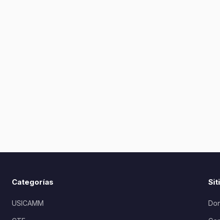
Categorías
Sit
USICAMM
Don