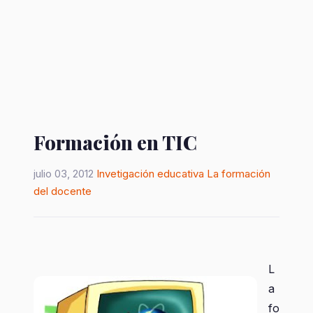
Formación en TIC
julio 03, 2012
Invetigación educativa
La formación
del docente
L
a
fo