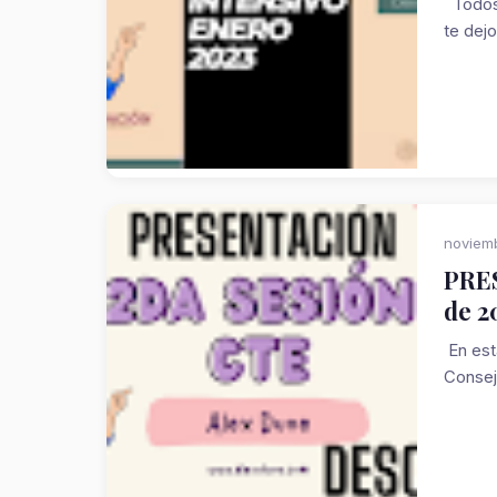
Todos 
te dejo
noviem
PRES
de 2
En est
Consej