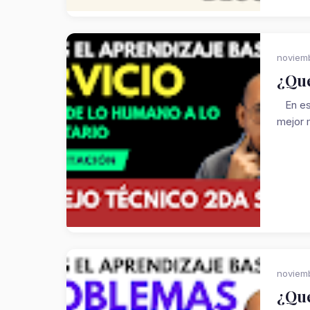
noviem
¿Qué
En est
mejor 
noviem
¿Qué