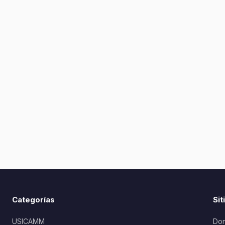
Categorías
Sit
USICAMM
Don