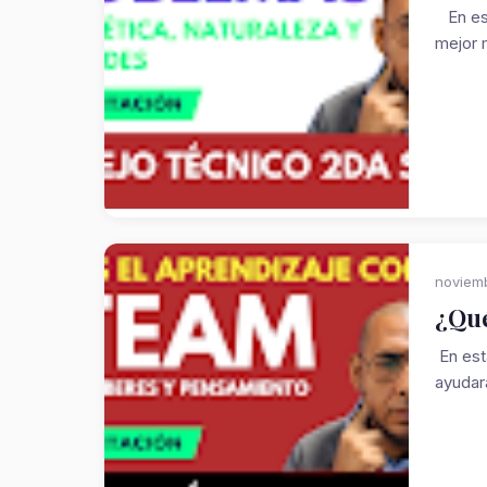
En est
mejor 
noviemb
¿Qué
En est
ayudará