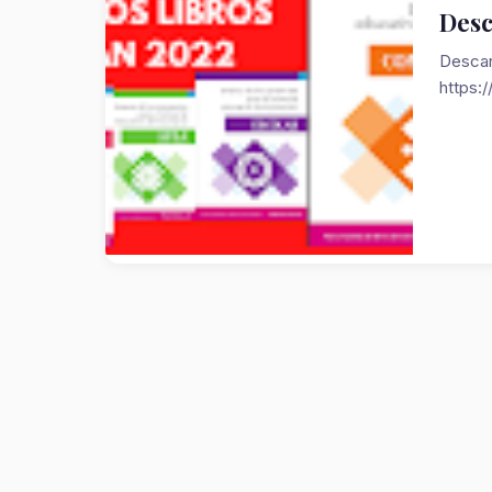
Desc
Descar
https:/