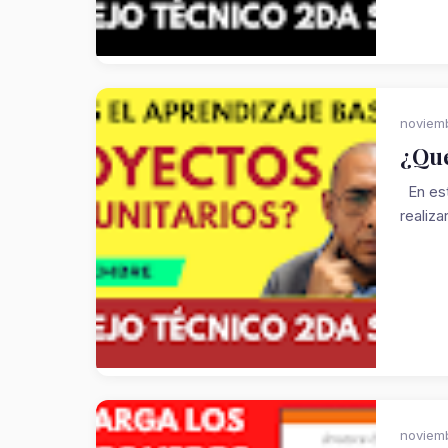
noviemb
¿Qué
En est
realiza
noviem