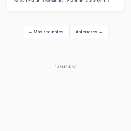
Nueva Escuela Mexicana: Esteban Moctezuma
Barragán....
← Más recientes
Anteriores →
PUBLICIDAD