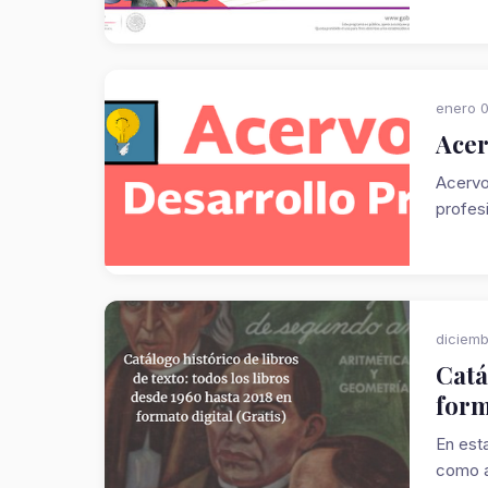
enero 0
Acer
Acervo
profes
diciemb
Catá
form
En est
como a